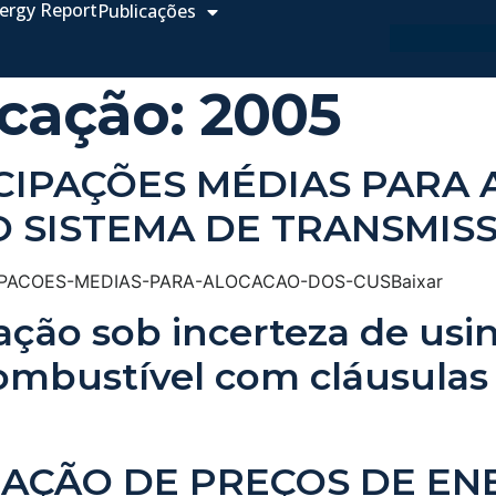
ergy Report
Publicações
icação:
2005
CIPAÇÕES MÉDIAS PARA
O SISTEMA DE TRANSMIS
CIPACOES-MEDIAS-PARA-ALOCACAO-DOS-CUSBaixar
ção sob incerteza de usin
ombustível com cláusulas 
AÇÃO DE PREÇOS DE ENE