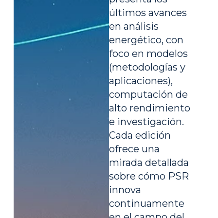
últimos avances
en análisis
energético, con
foco en modelos
(metodologías y
aplicaciones),
computación de
alto rendimiento
e investigación.
Cada edición
ofrece una
mirada detallada
sobre cómo PSR
innova
continuamente
en el campo del