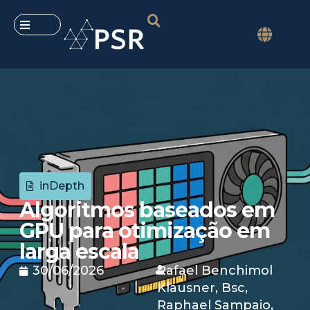
inDepth
Algoritmos baseados em
GPU para otimização em
larga escala
30/06/2026
Rafael Benchimol
Klausner, Bsc
,
Raphael Sampaio,