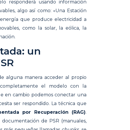
lo responderá usando información
vables, algo así como: «Una Estación
 energía que produce electricidad a
ables, como la solar, la eólica, la
nación.
tada: un
PSR
 de alguna manera acceder al propio
 completamente el modelo con la
que en cambio podemos conectar una
ita ser respondido. La técnica que
entada por Recuperación (RAG)
.
la documentación de PSR (manuales,
zas más pequeñas llamadas
chunks
, se