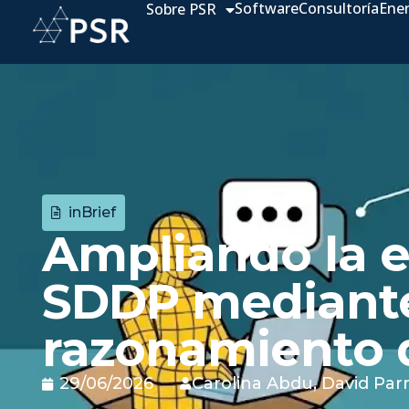
Software
Consultoría
Ene
Sobre PSR
inBrief
Ampliando la e
SDDP mediante
razonamiento 
29/06/2026
Carolina Abdu
,
David Parr