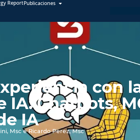
rgy Report
Publicaciones
xperiencia con l
 IA: Chatbots, M
de IA
ini, Msc
e
Ricardo Perez, Msc