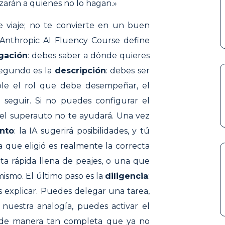
arán a quienes no lo hagan.»
e viaje; no te convierte en un buen
 Anthropic AI Fluency Course define
gación
: debes saber a dónde quieres
segundo es la
descripción
: debes ser
dole el rol que debe desempeñar, el
seguir. Si no puedes configurar el
, el superauto no te ayudará. Una vez
nto
: la IA sugerirá posibilidades, y tú
a que eligió es realmente la correcta
ta rápida llena de peajes, o una que
mismo. El último paso es la
diligencia
:
explicar. Puedes delegar una tarea,
nuestra analogía, puedes activar el
l de manera tan completa que ya no