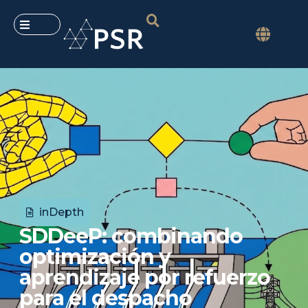
inDepth
SDDeeP: combinando
optimización y
aprendizaje por refuerzo
para el despacho